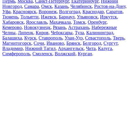
Пермь
,
Москва
,
Санкт-Петербург
,
Екатеринбург
,
Нижний
Новгород
,
Самара
,
Омск
,
Казань
,
Челябинск
,
Ростов-на-Дону
,
Уфа
,
Красноярск
,
Воронеж
,
Волгоград
,
Краснодар
,
Саратов
,
Тюмень
,
Тольятти
,
Ижевск
,
Барнаул
,
Ульяновск
,
Иркутск
,
Хабаровск
,
Ярославль
,
Махачкала
,
Томск
,
Оренбург
,
Кемерово
,
Новокузнецк
,
Рязань
,
Астрахань
,
Набережные
Челны
,
Липецк
,
Киров
,
Чебоксары
,
Тула
,
Калининград
,
Балашиха
,
Курск
,
Ставрополь
,
Улан-Удэ
,
Севастополь
,
Тверь
,
Магнитогорск
,
Сочи
,
Иваново
,
Брянск
,
Белгород
,
Сургут
,
Владимир
,
Нижний Тагил
,
Архангельск
,
Чита
,
Калуга
,
Симферополь
,
Смоленск
,
Волжский
,
Курган
.