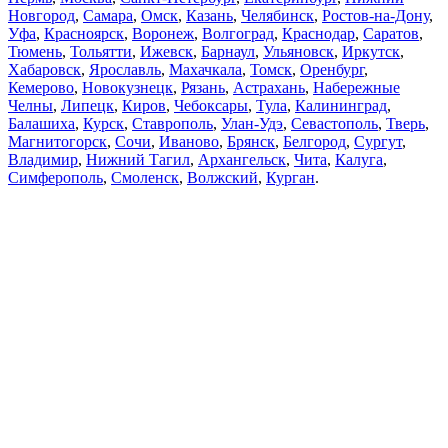
Новгород
,
Самара
,
Омск
,
Казань
,
Челябинск
,
Ростов-на-Дону
,
Уфа
,
Красноярск
,
Воронеж
,
Волгоград
,
Краснодар
,
Саратов
,
Тюмень
,
Тольятти
,
Ижевск
,
Барнаул
,
Ульяновск
,
Иркутск
,
Хабаровск
,
Ярославль
,
Махачкала
,
Томск
,
Оренбург
,
Кемерово
,
Новокузнецк
,
Рязань
,
Астрахань
,
Набережные
Челны
,
Липецк
,
Киров
,
Чебоксары
,
Тула
,
Калининград
,
Балашиха
,
Курск
,
Ставрополь
,
Улан-Удэ
,
Севастополь
,
Тверь
,
Магнитогорск
,
Сочи
,
Иваново
,
Брянск
,
Белгород
,
Сургут
,
Владимир
,
Нижний Тагил
,
Архангельск
,
Чита
,
Калуга
,
Симферополь
,
Смоленск
,
Волжский
,
Курган
.