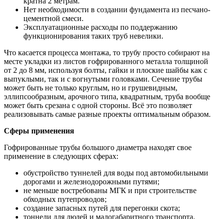
кратна 2 метрам.
Нет необходимости в создании фундамента из песчано-
цементной смеси.
Эксплуатационные расходы по поддержанию
функционирования таких труб невелики.
Что касается процесса монтажа, то трубу просто собирают на
месте укладки из листов гофрированного металла толщиной
от 2 до 8 мм, используя болты, гайки и плоские шайбы как с
выпуклыми, так и с вогнутыми головками. Сечение трубы
может быть не только круглым, но и грушевидным,
эллипсообразным, арочного типа, квадратным, труба вообще
может быть срезана с одной стороны. Всё это позволяет
реализовывать самые разные проекты оптимальным образом.
Сферы применения
Гофрированные трубы большого диаметра находят свое
применение в следующих сферах:
обустройство туннелей для воды под автомобильными
дорогами и железнодорожными путями;
не меньше востребованы МГК и при строительстве
обходных путепроводов;
создание запасных путей для перегонки скота;
тоннели для людей и малогабаритного транспорта,