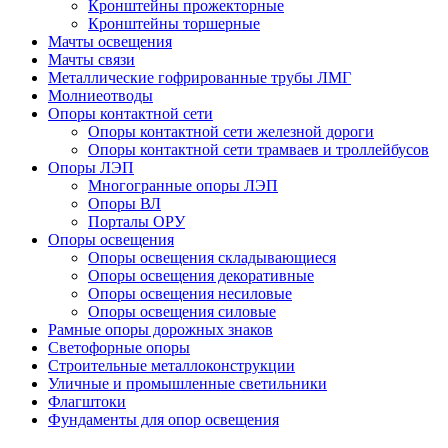
Кронштейны прожекторные
Кронштейны торшерные
Мачты освещения
Мачты связи
Металлические гофрированные трубы ЛМГ
Молниеотводы
Опоры контактной сети
Опоры контактной сети железной дороги
Опоры контактной сети трамваев и троллейбусов
Опоры ЛЭП
Многогранные опоры ЛЭП
Опоры ВЛ
Порталы ОРУ
Опоры освещения
Опоры освещения cкладывающиеся
Опоры освещения декоративные
Опоры освещения несиловые
Опоры освещения силовые
Рамные опоры дорожных знаков
Светофорные опоры
Строительные металлоконструкции
Уличные и промышленные светильники
Флагштоки
Фундаменты для опор освещения