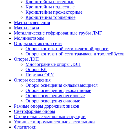
Кронштейны настенные
Кронштейны подвесные
Кронштейны прожекторные
Кронштейны торшерные
Мачты освещения
Мачты связи
Металлические гофрированные трубы ЛМГ
Молниеотводы
Опоры контактной сети
Опоры контактной сети железной дороги
Опоры контактной сети трамваев и троллейбусов
Опоры ЛЭП
Многогранные опоры ЛЭП
Опоры ВЛ
Порталы ОРУ
Опоры освещения
Опоры освещения cкладывающиеся
Опоры освещения декоративные
Опоры освещения несиловые
Опоры освещения силовые
Рамные опоры дорожных знаков
Светофорные опоры
Строительные металлоконструкции
Уличные и промышленные светильники
Флагштоки