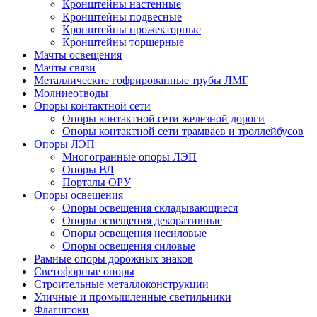
Кронштейны настенные
Кронштейны подвесные
Кронштейны прожекторные
Кронштейны торшерные
Мачты освещения
Мачты связи
Металлические гофрированные трубы ЛМГ
Молниеотводы
Опоры контактной сети
Опоры контактной сети железной дороги
Опоры контактной сети трамваев и троллейбусов
Опоры ЛЭП
Многогранные опоры ЛЭП
Опоры ВЛ
Порталы ОРУ
Опоры освещения
Опоры освещения cкладывающиеся
Опоры освещения декоративные
Опоры освещения несиловые
Опоры освещения силовые
Рамные опоры дорожных знаков
Светофорные опоры
Строительные металлоконструкции
Уличные и промышленные светильники
Флагштоки