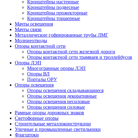
Кронштейны настенные
Кронштейны подвесные
Кронштейны прожекторные
Кронштейны торшерные
Мачты освещения
Мачты связи
Металлические гофрированные трубы ЛМГ
Молниеотводы
Опоры контактной сети
Опоры контактной сети железной дороги
Опоры контактной сети трамваев и троллейбусов
Опоры ЛЭП
Многогранные опоры ЛЭП
Опоры ВЛ
Порталы ОРУ
Опоры освещения
Опоры освещения cкладывающиеся
Опоры освещения декоративные
Опоры освещения несиловые
Опоры освещения силовые
Рамные опоры дорожных знаков
Светофорные опоры
Строительные металлоконструкции
Уличные и промышленные светильники
Флагштоки