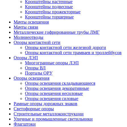
Кронштейны настенные
Кронштейны подвесные
Кронштейны прожекторные
Кронштейны торшерные
Мачты освещения
Мачты связи
Металлические гофрированные трубы ЛМГ
Молниеотводы
Опоры контактной сети
Опоры контактной сети железной дороги
Опоры контактной сети трамваев и троллейбусов
Опоры ЛЭП
Многогранные опоры ЛЭП
Опоры ВЛ
Порталы ОРУ
Опоры освещения
Опоры освещения cкладывающиеся
Опоры освещения декоративные
Опоры освещения несиловые
Опоры освещения силовые
Рамные опоры дорожных знаков
Светофорные опоры
Строительные металлоконструкции
Уличные и промышленные светильники
Флагштоки