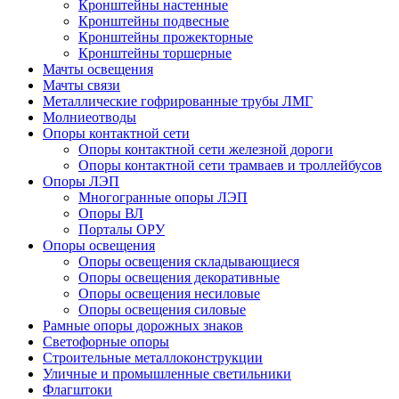
Кронштейны настенные
Кронштейны подвесные
Кронштейны прожекторные
Кронштейны торшерные
Мачты освещения
Мачты связи
Металлические гофрированные трубы ЛМГ
Молниеотводы
Опоры контактной сети
Опоры контактной сети железной дороги
Опоры контактной сети трамваев и троллейбусов
Опоры ЛЭП
Многогранные опоры ЛЭП
Опоры ВЛ
Порталы ОРУ
Опоры освещения
Опоры освещения cкладывающиеся
Опоры освещения декоративные
Опоры освещения несиловые
Опоры освещения силовые
Рамные опоры дорожных знаков
Светофорные опоры
Строительные металлоконструкции
Уличные и промышленные светильники
Флагштоки