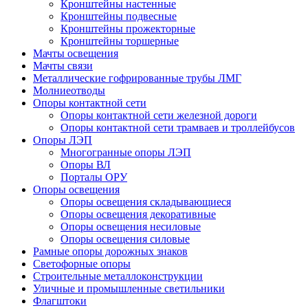
Кронштейны настенные
Кронштейны подвесные
Кронштейны прожекторные
Кронштейны торшерные
Мачты освещения
Мачты связи
Металлические гофрированные трубы ЛМГ
Молниеотводы
Опоры контактной сети
Опоры контактной сети железной дороги
Опоры контактной сети трамваев и троллейбусов
Опоры ЛЭП
Многогранные опоры ЛЭП
Опоры ВЛ
Порталы ОРУ
Опоры освещения
Опоры освещения cкладывающиеся
Опоры освещения декоративные
Опоры освещения несиловые
Опоры освещения силовые
Рамные опоры дорожных знаков
Светофорные опоры
Строительные металлоконструкции
Уличные и промышленные светильники
Флагштоки