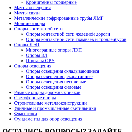
Кронштейны торшерные
Мачты освещения
Мачты связи
Металлические гофрированные трубы ЛМГ
Молниеотводы
Опоры контактной сети
Опоры контактной сети железной дороги
Опоры контактной сети трамваев и троллейбусов
Опоры ЛЭП
Многогранные опоры ЛЭП
Опоры ВЛ
Порталы ОРУ
Опоры освещения
Опоры освещения cкладывающиеся
Опоры освещения декоративные
Опоры освещения несиловые
Опоры освещения силовые
Рамные опоры дорожных знаков
Светофорные опоры
Строительные металлоконструкции
Уличные и промышленные светильники
Флагштоки
Фундаменты для опор освещения
ОСТАЛИСЬ ВОПРОСЫ? ЗАДАЙТЕ