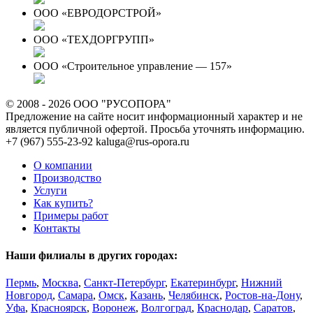
ООО «ЕВРОДОРСТРОЙ»
ООО «ТЕХДОРГРУПП»
ООО «Строительное управление — 157»
© 2008 - 2026 ООО "РУСОПОРА"
Предложение на сайте носит информационный характер и не
является публичной офертой. Просьба уточнять информацию.
+7 (967) 555-23-92
kaluga@rus-opora.ru
О компании
Производство
Услуги
Как купить?
Примеры работ
Контакты
Наши филиалы в других городах:
Пермь
,
Москва
,
Санкт-Петербург
,
Екатеринбург
,
Нижний
Новгород
,
Самара
,
Омск
,
Казань
,
Челябинск
,
Ростов-на-Дону
,
Уфа
,
Красноярск
,
Воронеж
,
Волгоград
,
Краснодар
,
Саратов
,