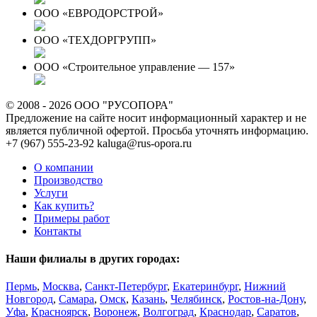
ООО «ЕВРОДОРСТРОЙ»
ООО «ТЕХДОРГРУПП»
ООО «Строительное управление — 157»
© 2008 - 2026 ООО "РУСОПОРА"
Предложение на сайте носит информационный характер и не
является публичной офертой. Просьба уточнять информацию.
+7 (967) 555-23-92
kaluga@rus-opora.ru
О компании
Производство
Услуги
Как купить?
Примеры работ
Контакты
Наши филиалы в других городах:
Пермь
,
Москва
,
Санкт-Петербург
,
Екатеринбург
,
Нижний
Новгород
,
Самара
,
Омск
,
Казань
,
Челябинск
,
Ростов-на-Дону
,
Уфа
,
Красноярск
,
Воронеж
,
Волгоград
,
Краснодар
,
Саратов
,