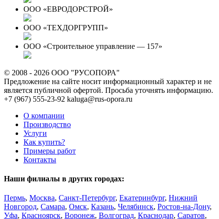
ООО «ЕВРОДОРСТРОЙ»
ООО «ТЕХДОРГРУПП»
ООО «Строительное управление — 157»
© 2008 - 2026 ООО "РУСОПОРА"
Предложение на сайте носит информационный характер и не
является публичной офертой. Просьба уточнять информацию.
+7 (967) 555-23-92
kaluga@rus-opora.ru
О компании
Производство
Услуги
Как купить?
Примеры работ
Контакты
Наши филиалы в других городах:
Пермь
,
Москва
,
Санкт-Петербург
,
Екатеринбург
,
Нижний
Новгород
,
Самара
,
Омск
,
Казань
,
Челябинск
,
Ростов-на-Дону
,
Уфа
,
Красноярск
,
Воронеж
,
Волгоград
,
Краснодар
,
Саратов
,