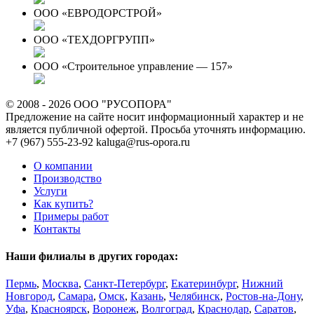
ООО «ЕВРОДОРСТРОЙ»
ООО «ТЕХДОРГРУПП»
ООО «Строительное управление — 157»
© 2008 - 2026 ООО "РУСОПОРА"
Предложение на сайте носит информационный характер и не
является публичной офертой. Просьба уточнять информацию.
+7 (967) 555-23-92
kaluga@rus-opora.ru
О компании
Производство
Услуги
Как купить?
Примеры работ
Контакты
Наши филиалы в других городах:
Пермь
,
Москва
,
Санкт-Петербург
,
Екатеринбург
,
Нижний
Новгород
,
Самара
,
Омск
,
Казань
,
Челябинск
,
Ростов-на-Дону
,
Уфа
,
Красноярск
,
Воронеж
,
Волгоград
,
Краснодар
,
Саратов
,